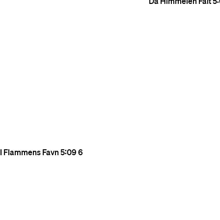
Da Himmelen Falt
5
I Flammens Favn
5:09
6