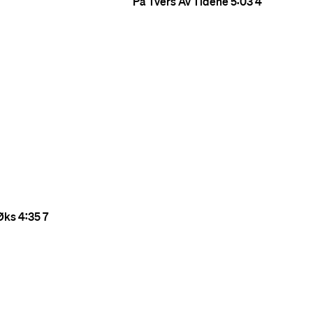
På Tvers Av Tidene
5:03
4
Øks
4:35
7