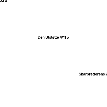
:03
3
Den Utstøtte
4:11
5
Skarpretterens 