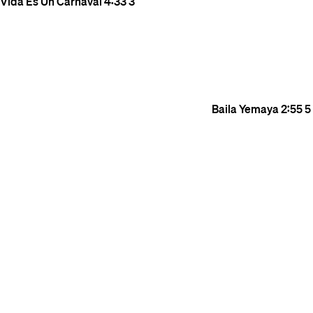
Vida Es Un Carnaval
4:33
3
Baila Yemaya
2:55
5