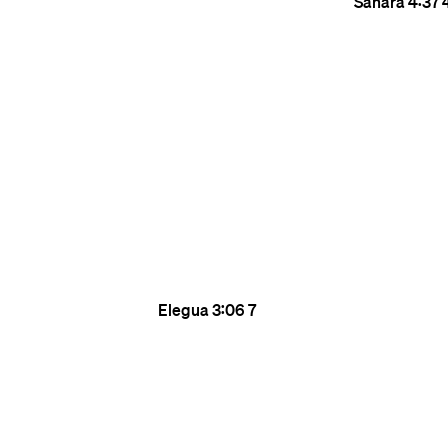
Sahara
4:37
Elegua
3:06
7