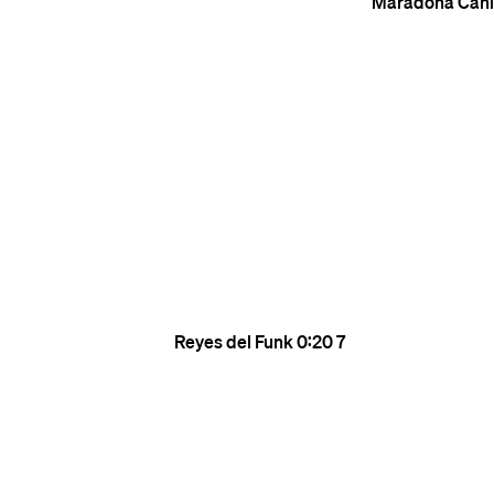
Maradona Cani
Reyes del Funk
0:20
7