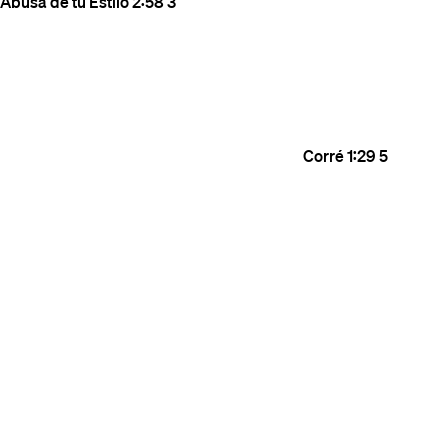
Abusa de tu Estilo
2:58
3
Corré
1:29
5