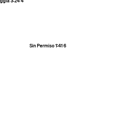
ggia
3:24
4
Sin Permiso
1:41
6