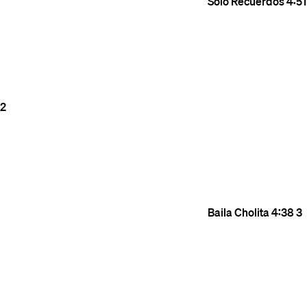
Solo Recuerdos
4:51
2
Baila Cholita
4:38
3