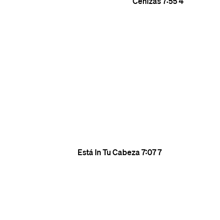
Cenizas
7:55
4
Está In Tu Cabeza
7:07
7