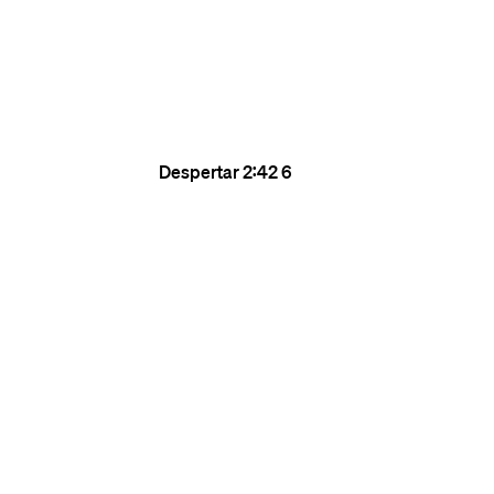
Despertar
2:42
6