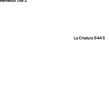
Remedio
1:59
3
La Criatura
5:44
5