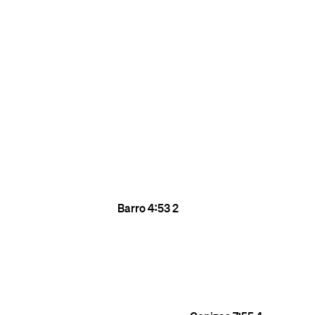
Barro
4:53
2