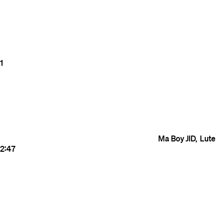
1
Ma Boy
JID
Lute
2:47