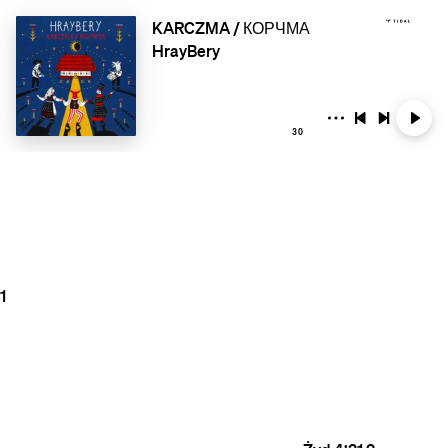
KARCZMA / К​О​Р​Ч​М​А
HrayBery
30
1