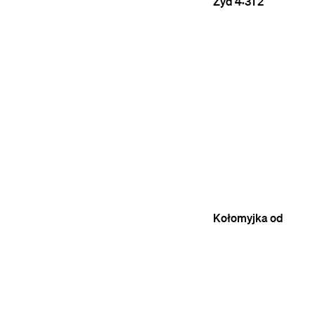
Żyd
4:31
2
Kołomyjka od