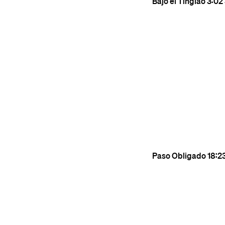
Bajo el Tinglao
3:02
Paso Obligado
18:2