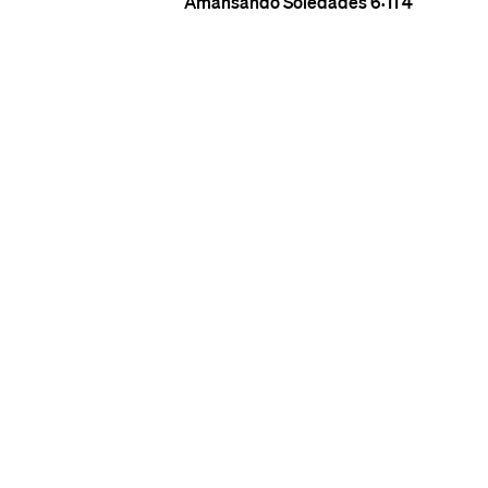
Amansando Soledades
6:11
4