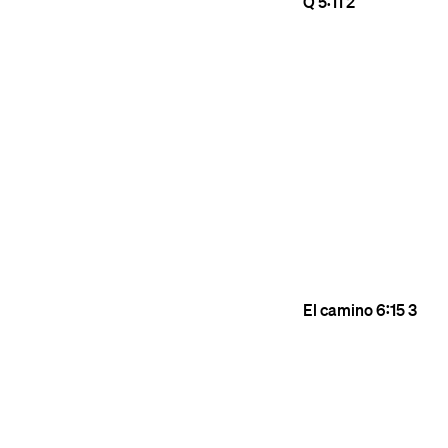
Q
5:11
2
El camino
6:15
3