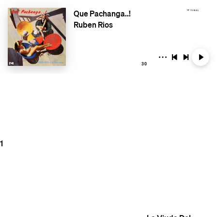
Que Pachanga..!
Ruben Rios
30
1