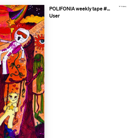
POLIFONIA weekly tape #108- taśma tygodnia 2023-04-22
User