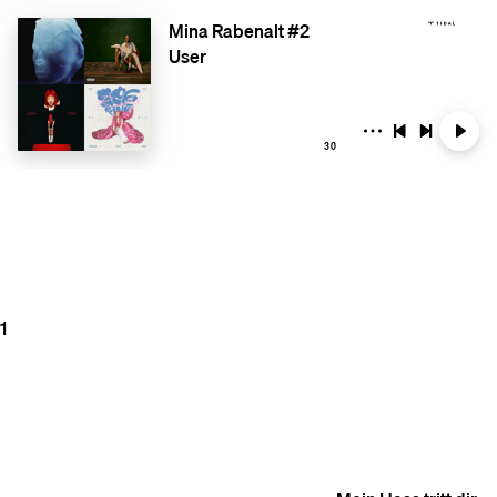
Mina Rabenalt #2
User
30
1