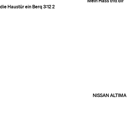
Mein Hass tritt dir
die Haustür ein
Berq
3:12
2
NISSAN ALTIMA