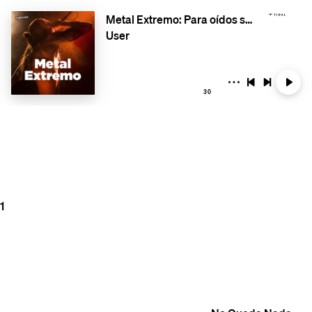
Metal Extremo: Para oídos sin miedo (No apto para corazones débiles)
User
30
1