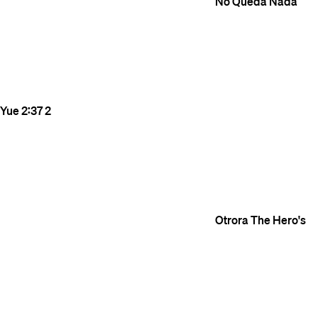
No Queda Nada
Yue
2:37
2
Otrora
The Hero's