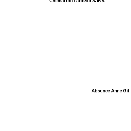
Chicharrón
LadoSur
3:16
4
Absence
Anne Gil