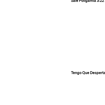
Sale
Poligamia
3:22
Tengo Que Desperta